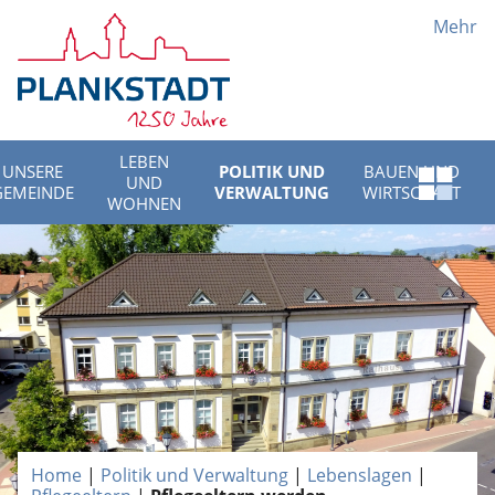
Mehr
LEBEN
UNSERE
POLITIK UND
BAUEN UND
UND
Schnell
GEMEINDE
VERWALTUNG
WIRTSCHAFT
WOHNEN
Menü
öffnen
Home
|
Politik und Verwaltung
|
Lebenslagen
|