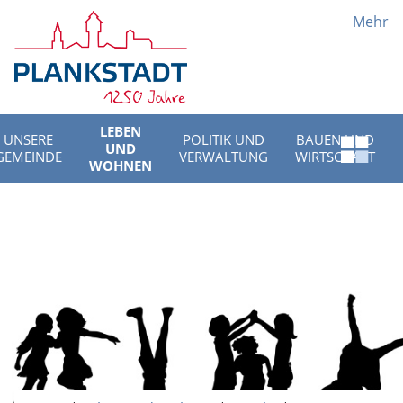
Mehr
LEBEN
UNSERE
POLITIK UND
BAUEN UND
UND
Schnell
GEMEINDE
VERWALTUNG
WIRTSCHAFT
WOHNEN
Menü
öffnen