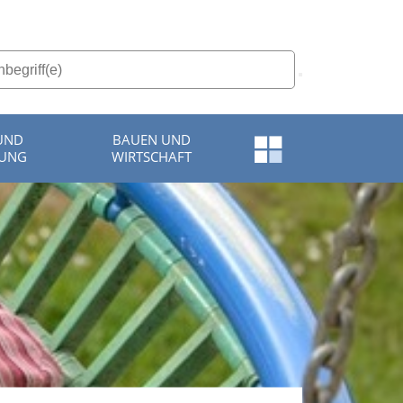
 UND
BAUEN UND
Schnellzugriff-
TUNG
WIRTSCHAFT
Menü
öffnen