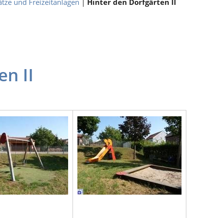
ätze und Freizeitanlagen
|
Hinter den Dorfgärten II
en II