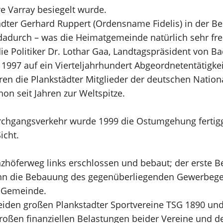
e Varray besiegelt wurde.
dter Gerhard Ruppert (Ordensname Fidelis) in der Be
dadurch – was die Heimatgemeinde natürlich sehr fr
die Politiker Dr. Lothar Gaa, Landtagspräsident von 
r 1997 auf ein Vierteljahrhundert Abgeordnetentätigke
en die Plankstädter Mitglieder der deutschen Nation
on seit Jahren zur Weltspitze.
chgangsverkehr wurde 1999 die Ostumgehung fertigges
icht.
öferweg links erschlossen und bebaut; der erste Bet
nn die Bebauung des gegenüberliegenden Gewerbegeb
r Gemeinde.
iden großen Plankstadter Sportvereine TSG 1890 und S
großen finanziellen Belastungen beider Vereine und 