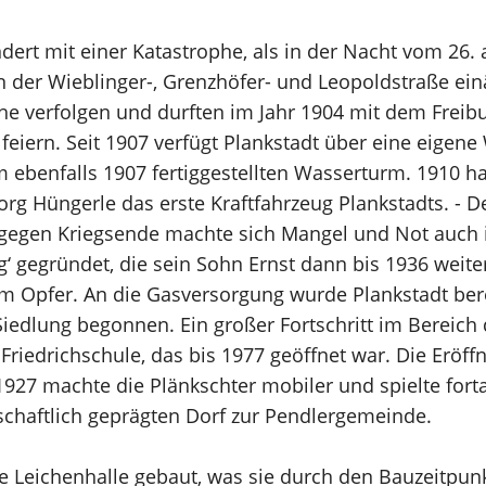
dert mit einer Katastrophe, als in der Nacht vom 26.
der Wieblinger-, Grenzhöfer- und Leopoldstraße einäs
che verfolgen und durften im Jahr 1904 mit dem Frei
 feiern. Seit 1907 verfügt Plankstadt über eine eige
ebenfalls 1907 fertiggestellten Wasserturm. 1910 ha
g Hüngerle das erste Kraftfahrzeug Plankstadts. - De
 gegen Kriegsende machte sich Mangel und Not auch i
g‘ gegründet, die sein Sohn Ernst dann bis 1936 weiter
um Opfer. An die Gasversorgung wurde Plankstadt be
edlung begonnen. Ein großer Fortschritt im Bereich 
Friedrichschule, das bis 1977 geöffnet war. Die Eröf
27 machte die Plänkschter mobiler und spielte fortan
haftlich geprägten Dorf zur Pendlergemeinde.
e Leichenhalle gebaut, was sie durch den Bauzeitpun