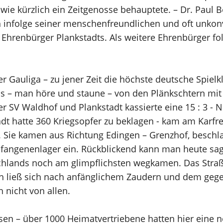
wie kürzlich ein Zeitgenosse behauptete. – Dr. Paul Bö
h infolge seiner menschenfreundlichen und oft unkon
Ehrenbürger Plankstadts. Als weitere Ehrenbürger fol
r Gauliga – zu jener Zeit die höchste deutsche Spie
as – man höre und staune – von den Plänkschtern mi
r SV Waldhof und Plankstadt kassierte eine 15 : 3 - 
adt hatte 360 Kriegsopfer zu beklagen - kam am Karfr
de. Sie kamen aus Richtung Edingen – Grenzhof, be
Gefangenenlager ein. Rückblickend kann man heute sa
chlands noch am glimpflichsten wegkamen. Das Straß
ich ließ sich nach anfänglichem Zaudern und dem geg
 nicht von allen.
en – über 1000 Heimatvertriebene hatten hier eine 