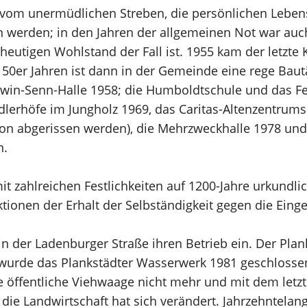
vom unermüdlichen Streben, die persönlichen Leben
werden; in den Jahren der allgemeinen Not war auch
m heutigen Wohlstand der Fall ist. 1955 kam der letzte
50er Jahren ist dann in der Gemeinde eine rege Bautäti
-Erwin-Senn-Halle 1958; die Humboldtschule und das F
edlerhöfe im Jungholz 1969, das Caritas-Altenzentrum
on abgerissen werden), die Mehrzweckhalle 1978 un
n.
t zahlreichen Festlichkeiten auf 1200-Jahre urkundl
aktionen der Erhalt der Selbständigkeit gegen die E
 in der Ladenburger Straße ihren Betrieb ein. Der Pl
 wurde das Plankstädter Wasserwerk 1981 geschloss
ie öffentliche Viehwaage nicht mehr und mit dem letz
 die Landwirtschaft hat sich verändert. Jahrzehntel