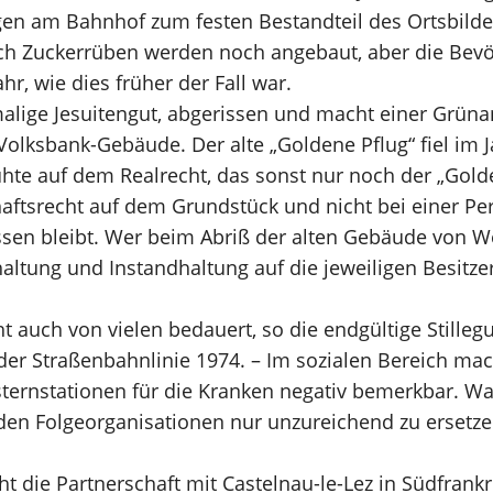
n am Bahnhof zum festen Bestandteil des Ortsbildes
 Zuckerrüben werden noch angebaut, aber die Bevö
, wie dies früher der Fall war.
lige Jesuitengut, abgerissen und macht einer Grünanl
Volksbank-Gebäude. Der alte „Goldene Pflug“ fiel im 
uhte auf dem Realrecht, das sonst nur noch der „Gold
chaftsrecht auf dem Grundstück und nicht bei einer Pe
ossen bleibt. Wer beim Abriß der alten Gebäude von W
haltung und Instandhaltung auf die jeweiligen Besit
uch von vielen bedauert, so die endgültige Stillegu
der Straßenbahnlinie 1974. – Im sozialen Bereich mac
ternstationen für die Kranken negativ bemerkbar. Wa
 den Folgeorganisationen nur unzureichend zu ersetze
t die Partnerschaft mit Castelnau-le-Lez in Südfrank