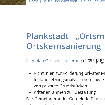
Home
|
Bauen und Wirtschaft
|
Bauen und W
Plankstadt - „Ortsmi
Ortskernsanierung
Lageplan Ortskernsanierung
(2,095
MB
)
Richtlinien zur Förderung privater 
Instandsetzungsmaßnahmen sowie zu
von privaten Grundstücken
Kriterienrahmen zur Gestaltung
Der Gemeinderat der Gemeinde Planksta