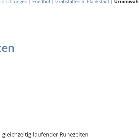
inrichtungen
|
Friedhof
|
Grabstätten in Plankstadt
|
Urnenwahl
ten
gleichzeitig laufender Ruhezeiten