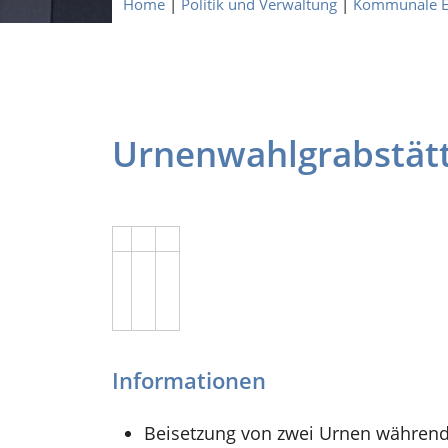
Home
|
Politik und Verwaltung
|
Kommunale E
Urnenwahlgrabstät
Informationen
Beisetzung von zwei Urnen während 