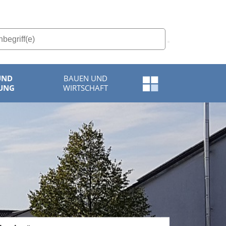
UND
BAUEN UND
Schnellzugriff-
UNG
WIRTSCHAFT
Menü
öffnen