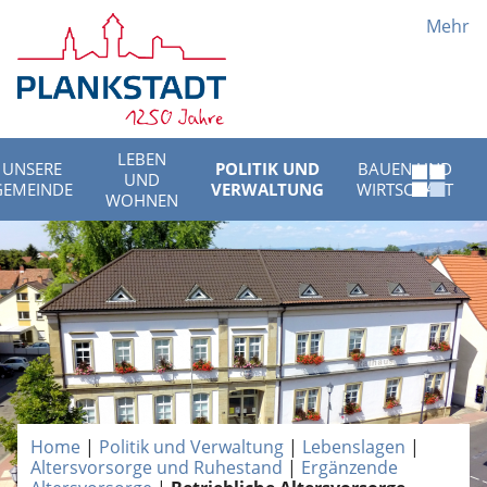
Mehr
LEBEN
UNSERE
POLITIK UND
BAUEN UND
UND
Schnell
GEMEINDE
VERWALTUNG
WIRTSCHAFT
WOHNEN
Menü
öffnen
Home
|
Politik und Verwaltung
|
Lebenslagen
|
Altersvorsorge und Ruhestand
|
Ergänzende