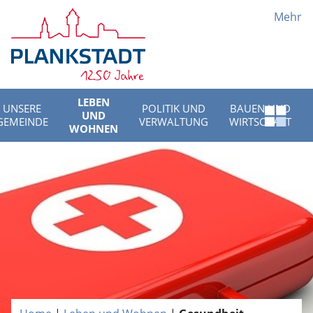
Mehr
LEBEN
UNSERE
POLITIK UND
BAUEN UND
UND
Schnell
GEMEINDE
VERWALTUNG
WIRTSCHAFT
WOHNEN
Menü
öffnen