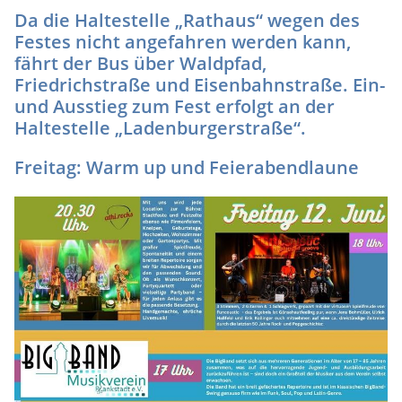
Da die Haltestelle „Rathaus“ wegen des
Festes nicht angefahren werden kann,
fährt der Bus über Waldpfad,
Friedrichstraße und Eisenbahnstraße. Ein-
und Ausstieg zum Fest erfolgt an der
Haltestelle „Ladenburgerstraße“.
Freitag: Warm up und Feierabendlaune