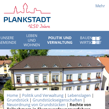
Mehr
LEBEN
UNSERE
POLITIK UND
BAUEN UND
UND
Schnell
GEMEINDE
VERWALTUNG
WIRTSCHAFT
WOHNEN
Menü
öffnen
Home
|
Politik und Verwaltung
|
Lebenslagen
|
Grundstück
|
Grundstückseigenschaften
|
Neuordnung von Grundstücken
|
Rechte von