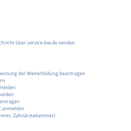
chricht über service-bw.de senden
kennung der Weiterbildung beantragen
ern
nmelden
melden
eantragen
t anmelden
ammer, Zahnärztekammer)