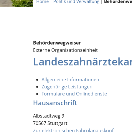
Home
|
Politik und Verwaltung
|
Behördenwe
Behördenwegweiser
Externe Organisationseinheit
Landeszahnärztek
Allgemeine Informationen
Zugehörige Leistungen
Formulare und Onlinedienste
Hausanschrift
Albstadtweg 9
70567
Stuttgart
Zur elektronischen Fahrplanauskunft