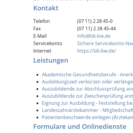
Kontakt
Telefon
(07
11) 2
28
45-0
Fax
(07
11) 2
28
45-44
E-Mail
info@lzk-bw.de
Servicekonto
Sichere Servicekonto-Na
Internet
https://lzk-bw.de/
Leistungen
Akademische Gesundheitsberufe - Aner
Ausbildungszeit verkürzen oder verläng
Auszubildende zur Abschlussprüfung a
Auszubildende zur Zwischenprüfung an
Eignung zur Ausbildung - Feststellung b
Landeszahnärztekammer - Mitgliedschaf
Patientenbeschwerde einlegen (Ärztek
Formulare und Onlinedienste