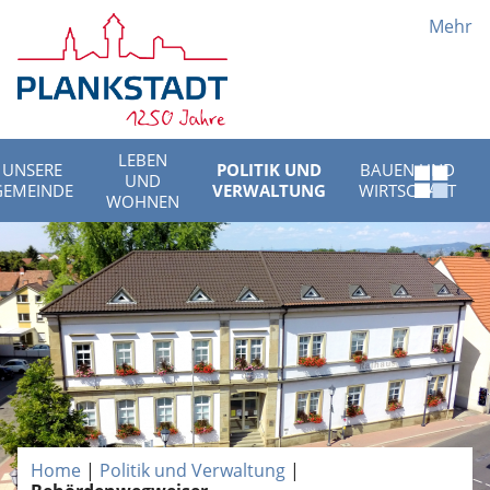
Mehr
LEBEN
UNSERE
POLITIK UND
BAUEN UND
UND
Schnell
GEMEINDE
VERWALTUNG
WIRTSCHAFT
WOHNEN
Menü
öffnen
Home
|
Politik und Verwaltung
|