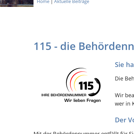
Home
|
Aktuelle Beiträge
115 - die Behörde
Sie h
Die Beh
Wir bea
wer in 
Der Vo
Mit der Behördennummer entfällt für 