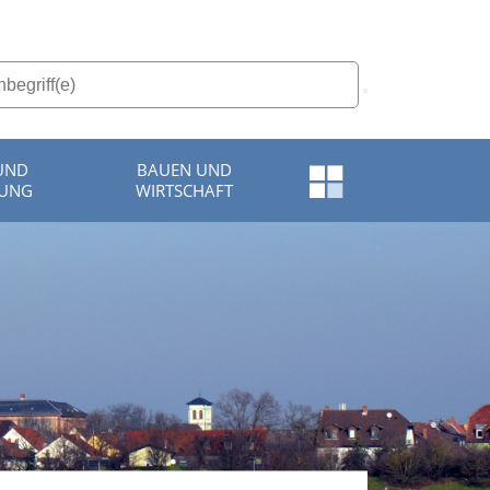
 UND
BAUEN UND
Schnellzugriff-
TUNG
WIRTSCHAFT
Menü
öffnen