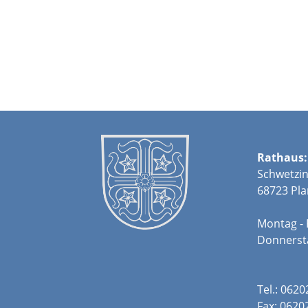
Rathaus:
Schwetzin
68723 Pla
Montag - 
Donners
Tel.: 062
Fax: 0620