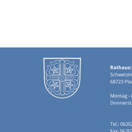
Rathaus:
Schwetzin
68723 Pla
Montag - 
Donners
Tel.: 062
Fax: 0620