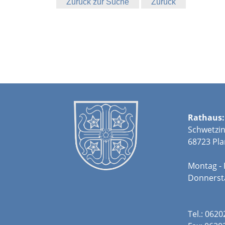
Zurück zur Suche
Zurück
Rathaus:
Schwetzin
68723 Pla
Montag - 
Donners
Tel.: 062