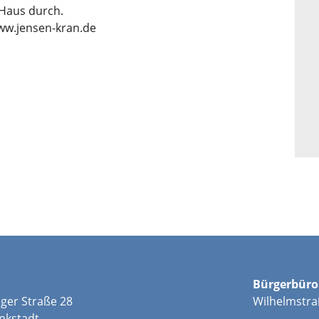
 Haus durch.
ww.jensen-kran.de
Bürgerbüro
ger Straße 28
Wilhelmstra
nkstadt